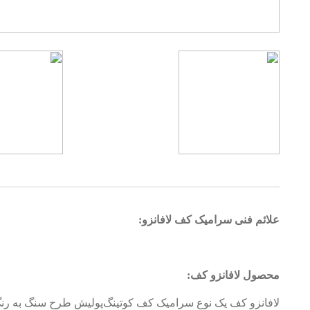
علائم فنی سرامیک کف لافانزو:
محصول لافانزو کف:
لافانزو کف یک نوع سرامیک کف کوتینگ‌پولیش طرح سنگ به رنگ طوسی، با عرض 30 سانتیمت