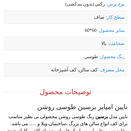
نوع برش:
رکتی (بدون بندکشی)
سطح کار:
صاف
سایز محصول:
60*60
ضخامت:
بالا
رنگ محصول:
طوسی
محل مصرف:
کف سالن, کف آشپزخانه
توضیحات محصول
نایین امپایر برسین طوسی روشن
نایین مدل
برسین
رنگ طوسی روشن محصولی بی نظیر مناسب
برای کف انواع سالن های بزرگ ،ساختمان،ویلا و ….. می باشد.
مقاومت بی نظیر این سرامیک ها زبان زد تمام کاشی کاران شده،